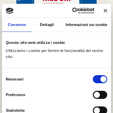
Consenso
Dettagli
Informazioni sui cookie
Questo sito web utilizza i cookie
Utilizziamo i cookie per fornire le funzionalità del nostro
EVENTO FINALE
sito.
20 marzo 2026
dalle ore 10:00 alle 13:00
Selezione
Sala blu c/o Acquario di Genova
Necessari
del
Leggi di più
consenso
Preferenze
Statistiche