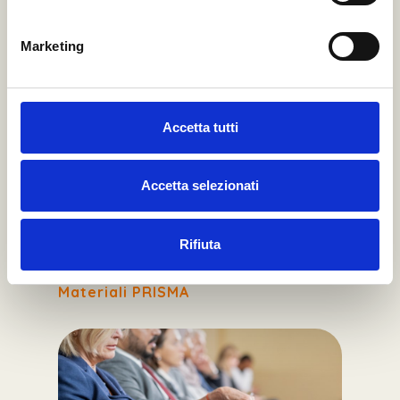
Marketing
Accetta tutti
APPROFONDIMENTI
Accetta selezionati
Materiali scientifici e di divulgazione.
Articoli, video pillole e report inerenti
ai progetti RIAL SM e PRISMA.
Rifiuta
Materiali RIAL SM
Materiali PRISMA